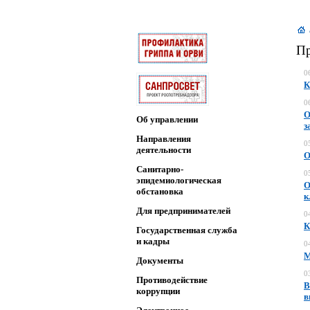
Пр
0
К
0
О
Об управлении
з
Направления
0
деятельности
О
Санитарно-
0
эпидемиологическая
О
обстановка
к
Для предпринимателей
0
К
Государственная служба
и кадры
0
М
Документы
0
Противодействие
В
коррупции
в