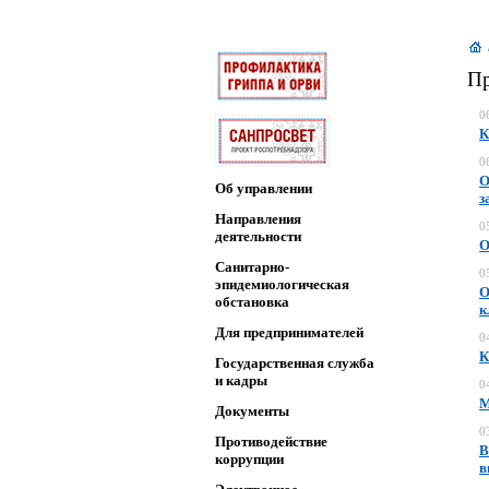
Пр
0
К
0
О
Об управлении
з
Направления
0
деятельности
О
Санитарно-
0
эпидемиологическая
О
обстановка
к
Для предпринимателей
0
К
Государственная служба
и кадры
0
М
Документы
0
Противодействие
В
коррупции
в