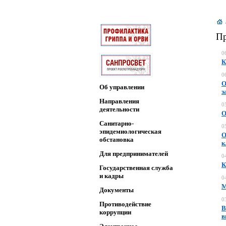
Пр
0
К
0
О
Об управлении
з
Направления
0
деятельности
О
Санитарно-
0
эпидемиологическая
О
обстановка
к
Для предпринимателей
0
К
Государственная служба
и кадры
0
М
Документы
0
Противодействие
В
коррупции
в