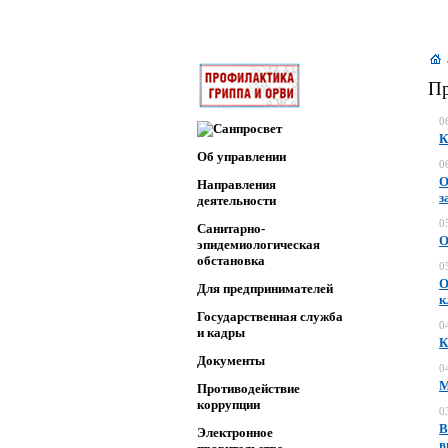
Пр
0
К
Об управлении
0
О
Направления
з
деятельности
0
Санитарно-
О
эпидемиологическая
обстановка
0
О
Для предпринимателей
к
Государственная служба
0
и кадры
К
Документы
0
М
Противодействие
коррупции
0
В
Электронное
в