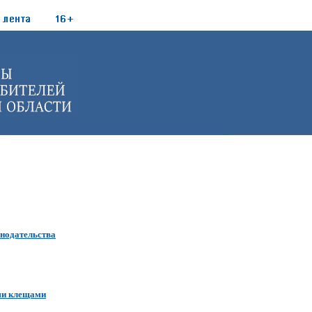
онодательства
ми клещами