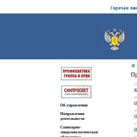
Пр
0
К
0
О
Об управлении
0
Направления
О
деятельности
0
Санитарно-
О
эпидемиологическая
обстановка