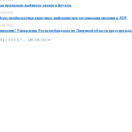
4.08.2026
ак правильно выбирать овощи и фрукты
4.08.2026
еры профилактики кишечных инфекции при организации питания в ДОУ
3.08.2026
нимание! Управление Роспотребнадзора по Липецкой области предупрежда
…
 1 ]
2
3
4
5
6
7
149
150
151