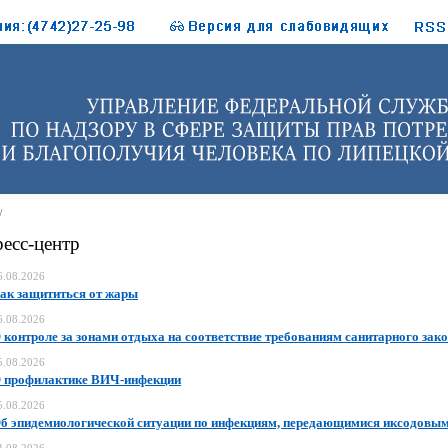
/
есс-центр
6.08.2026
ак защититься от жары
6.08.2026
 контроле за зонами отдыха на соответствие требованиям санитарного зак
5.08.2026
 профилактике ВИЧ-инфекции
5.08.2026
б эпидемиологической ситуации по инфекциям, передающимися иксодовы