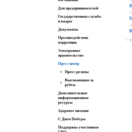
0
К
Для предпринимателей
0
Государственная служба
М
и кадры
0
Документы
В
Противодействие
[
коррупции
Электронное
правительство
Пресс-центр
Пресс-релизы
Выезжающим за
рубеж
Дополнительные
информационные
ресурсы
Здоровое питание
C Днем Победы
Поддержка участников
СВО