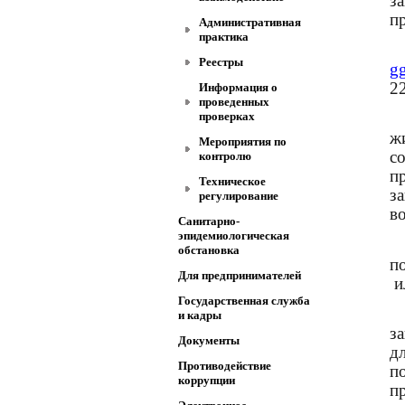
з
п
Административная
практика
Реестры
gg
22
Информация о
проведенных
проверках
ж
Мероприятия по
с
контролю
п
Техническое
з
регулирование
в
Санитарно-
эпидемиологическая
обстановка
п
Для предпринимателей
и
Государственная служба
и кадры
з
Документы
д
Противодействие
п
коррупции
п