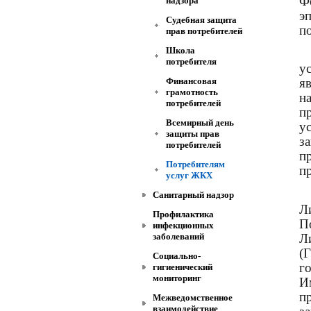
Ф
надзора
э
Судебная защита
п
прав потребителей
Школа
потребителя
у
Финансовая
я
грамотность
н
потребителей
п
Всемирный день
у
защиты прав
з
потребителей
п
Потребителям
п
услуг ЖКХ
Санитарный надзор
Л
Профилактика
П
инфекционных
Л
заболеваний
(
Социально-
г
гигиенический
мониторинг
И
п
Межведомственное
взаимодействие