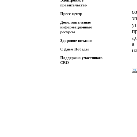
Электронное
правительство
с
Пресс-центр
э
Дополнительные
у
информационные
п
ресурсы
д
Здоровое питание
а
C Днем Победы
н
Поддержка участников
СВО