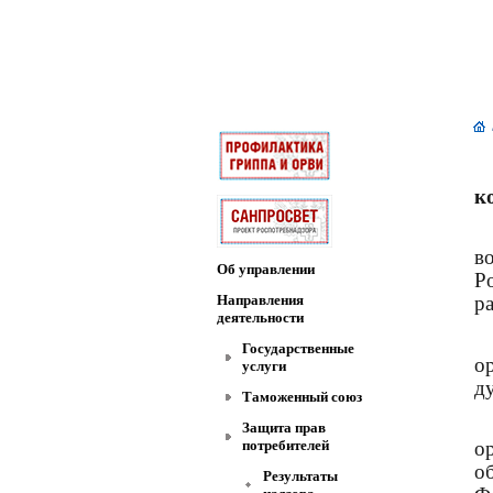
к
в
Об управлении
Р
Направления
р
деятельности
Государственные
о
услуги
д
Таможенный союз
Защита прав
о
потребителей
о
Результаты