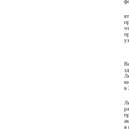
ф
в
п
ч
п
у
В
з
Л
в
в 
Л
р
п
а
в