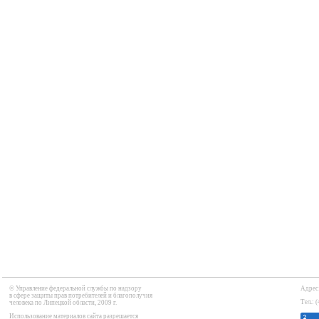
© Управление федеральной службы по надзору

Адрес:
в сфере защиты прав потребителей и благополучия 

Тел.: 
человека по Липецкой области, 2009 г.
Использование материалов сайта разрешается
