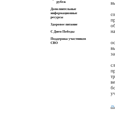
рубеж
в
Дополнительные
информационные
с
ресурсы
п
Здоровое питание
о
на
C Днем Победы
Поддержка участников
о
СВО
в
з
с
п
т
в
б
у