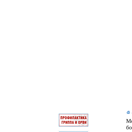
Ме
бо