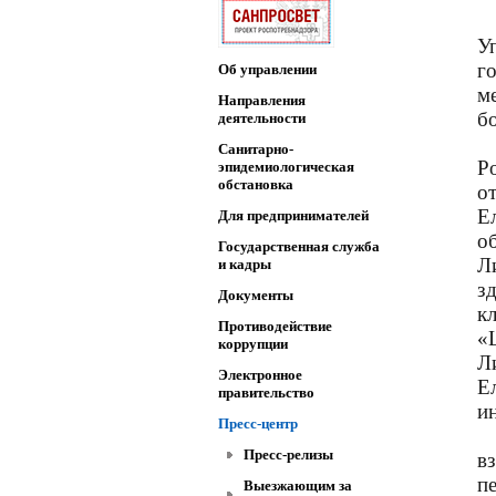
У
г
Об управлении
м
Направления
б
деятельности
Санитарно-
Р
эпидемиологическая
обстановка
о
Е
Для предпринимателей
о
Государственная служба
Л
и кадры
з
Документы
к
Противодействие
«
коррупции
Л
Электронное
Е
правительство
и
Пресс-центр
Пресс-релизы
в
п
Выезжающим за