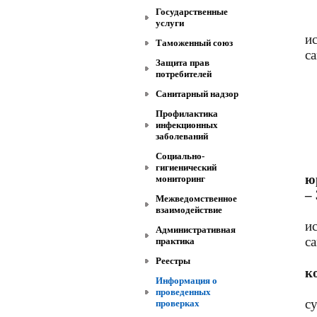
Государственные
услуги
и
Таможенный союз
с
Защита прав
потребителей
Санитарный надзор
Профилактика
инфекционных
заболеваний
Социально-
гигиенический
ю
мониторинг
–
Межведомственное
взаимодействие
и
Административная
с
практика
Реестры
к
Информация о
проведенных
с
проверках