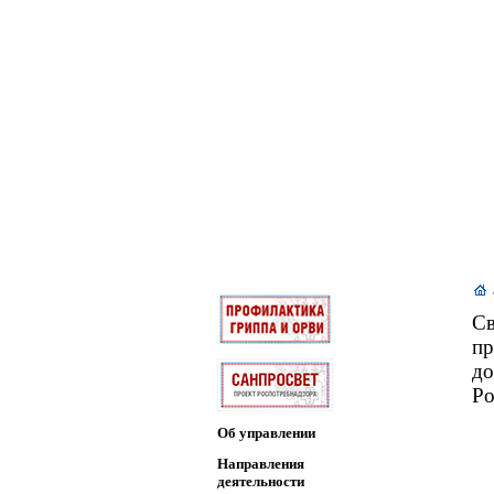
Св
пр
до
Ро
Об управлении
Направления
деятельности