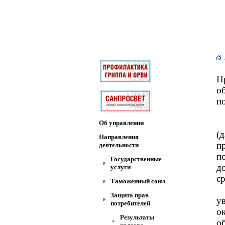
П
о
п
Об управлении
(
Направления
п
деятельности
п
Государственные
д
услуги
с
Таможенный союз
Защита прав
у
потребителей
о
Результаты
о