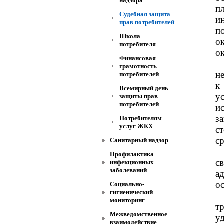
надзора
п
Судебная защита
и
прав потребителей
п
Школа
о
потребителя
о
Финансовая
грамотность
н
потребителей
к
Всемирный день
у
защиты прав
потребителей
и
з
Потребителям
услуг ЖКХ
с
ср
Санитарный надзор
Профилактика
с
инфекционных
заболеваний
а
ос
Социально-
гигиенический
мониторинг
т
Межведомственное
у
взаимодействие