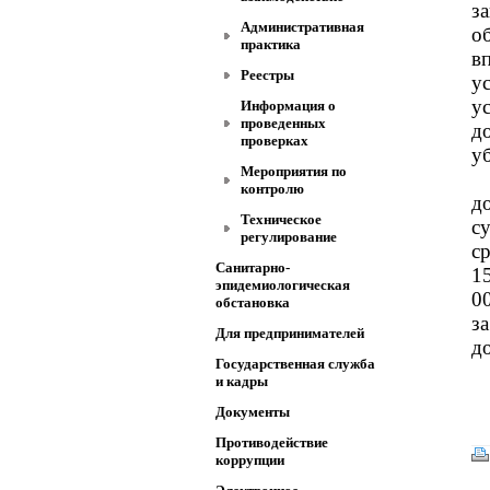
з
Административная
о
практика
в
Реестры
у
у
Информация о
проведенных
д
проверках
у
Мероприятия по
контролю
д
Техническое
с
регулирование
с
Санитарно-
1
эпидемиологическая
0
обстановка
з
Для предпринимателей
д
Государственная служба
и кадры
Документы
Противодействие
коррупции