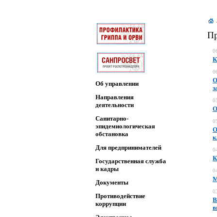
Пр
0
К
0
О
Об управлении
з
Направления
0
деятельности
О
Санитарно-
0
эпидемиологическая
О
обстановка
к
Для предпринимателей
0
К
Государственная служба
и кадры
0
М
Документы
0
Противодействие
В
коррупции
в